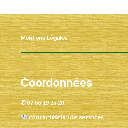
Mentions Légales
–
Coordonnées
✆
07 66 49 25 20
contact@claude.services