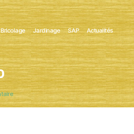
Bricolage
Jardinage
SAP
Actualités
0
sur
taire
lawnmower-
384589_640