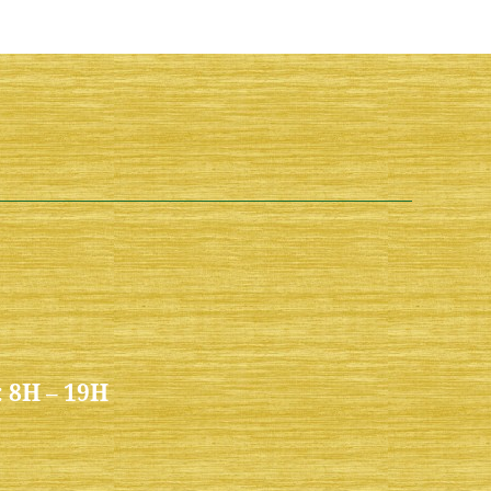
:
8H – 19H