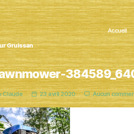
Accueil
sur Gruissan
lawnmower-384589_64
Claude
23 avril 2020
Aucun commen
r
ur
Date
de
cle
l’article