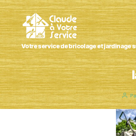
Claude
Votre service de bricolage et jardinage 
à
Votre
Service
Pa
Aute
de
l’arti