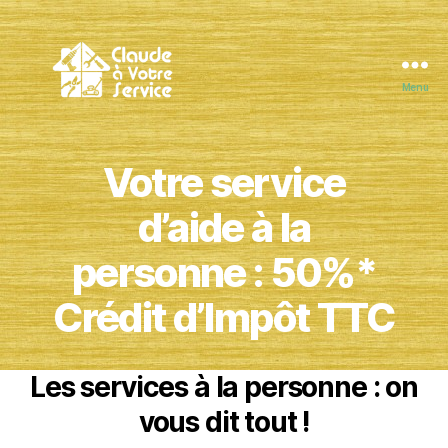
Menu
Claude
à
Votre
Votre service
Service
d’aide à la
personne : 50%*
Crédit d’Impôt TTC
Les services à la personne : on
vous dit tout !