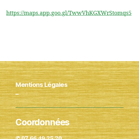
https://maps.app.goo.gl/TwwVhKGXWrStomqs5
Mentions Légales
–
Coordonnées
07 66 49 25 20
✆