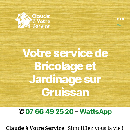
Menu
Claude
à
Votre
Votre service de
Service
Bricolage et
Jardinage sur
Gruissan
✆
07 66 49 25 20
–
WattsApp
Claude à Votre Service
: Simplifiez-vous la vie !