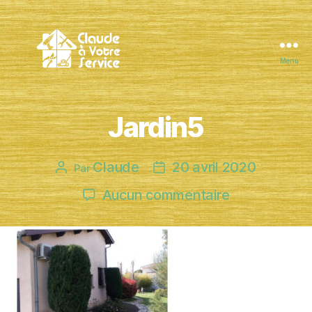
Menu
Claude
à
Votre
Jardin5
Service
Claude
20 avril 2020
Auteur
Date
Par
de
de
sur
Aucun commentaire
l’article
l’article
Jardin5