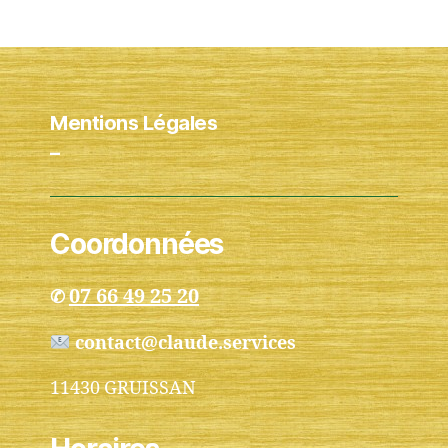
Mentions Légales
–
Coordonnées
07 66 49 25 20
✆
contact@claude.services
11430 GRUISSAN