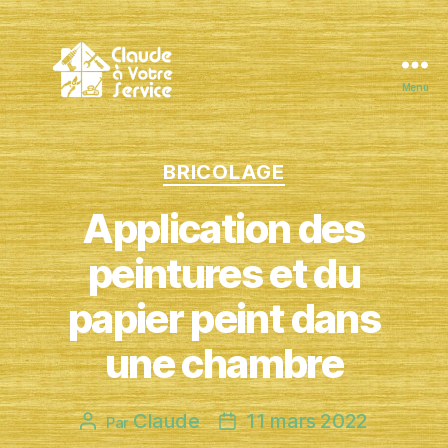
Menu
Claude
à
Votre
Catégories
BRICOLAGE
Service
Application des
peintures et du
papier peint dans
une chambre
Claude
11 mars 2022
Auteur
Date
Par
de
de