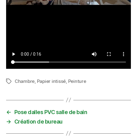
Chambre
,
Papier intissé
,
Peinture
Étiquettes
←
Pose dalles PVC salle de bain
→
Création de bureau